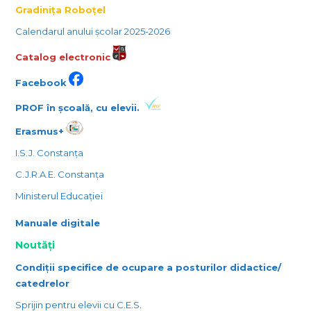
Gradinița Roboțel
Calendarul anului școlar 2025-2026
Catalog electronic
Facebook
PROF în școală, cu elevii.
Erasmus+
I.S.J. Constanța
C.J.R.A.E. Constanța
Ministerul Educației
Manuale digitale
Noutăți
Condiții specifice de ocupare a posturilor didactice/
catedrelor
Sprijin pentru elevii cu C.E.S.