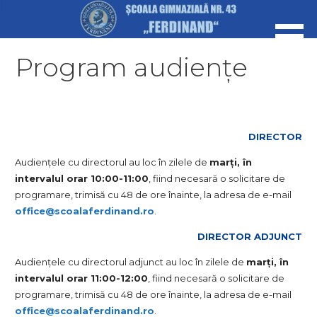
Skip
to
content
Program audiențe
DIRECTOR
Audiențele cu directorul au loc în zilele de
marți, în
intervalul orar 10:00-11:00
, fiind necesară o solicitare de
programare, trimisă cu 48 de ore înainte, la adresa de e-mail
office@scoalaferdinand.ro
.
DIRECTOR ADJUNCT
Audiențele cu directorul adjunct au loc în zilele de
marți, în
intervalul orar 11:00-12:00
, fiind necesară o solicitare de
programare, trimisă cu 48 de ore înainte, la adresa de e-mail
office@scoalaferdinand.ro
.