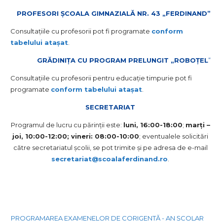
PROFESORI ȘCOALA GIMNAZIALĂ NR. 43 „FERDINAND”
Consultațiile cu profesorii pot fi programate
conform
tabelului atașat
.
GRĂDINIȚA CU PROGRAM PRELUNGIT „ROBOȚEL
”
Consultațiile cu profesorii pentru educație timpurie pot fi
programate
conform tabelului atașat
.
SECRETARIAT
Programul de lucru cu părinții este:
luni, 16:00-18:00
;
marți –
joi, 10:00-12:00; vineri: 08:00-10:00
; eventualele solicitări
către secretariatul școlii, se pot trimite și pe adresa de e-mail
secretariat@scoalaferdinand.ro
.
PROGRAMAREA EXAMENELOR DE CORIGENȚĂ - AN ȘCOLAR